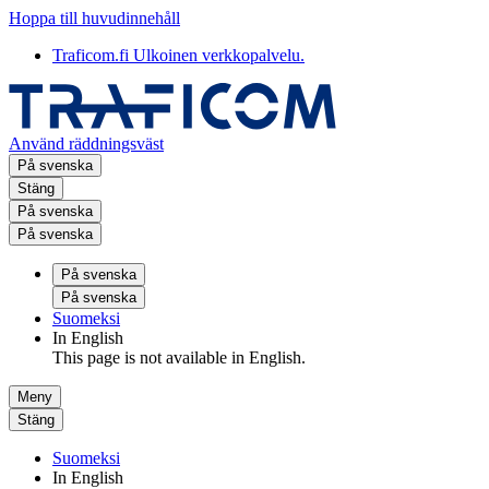
Hoppa till huvudinnehåll
Traficom.fi
Ulkoinen verkkopalvelu.
Använd räddningsväst
På svenska
Stäng
På svenska
På svenska
På svenska
På svenska
Suomeksi
In English
This page is not available in English.
Meny
Stäng
Suomeksi
In English